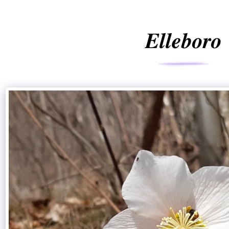
𝑬𝒍𝒍𝒆𝒃𝒐𝒓𝒐