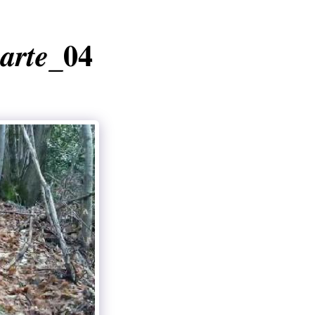
𝒂𝒓𝒕𝒆_𝟎𝟒