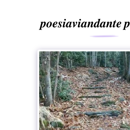
𝒑𝒐𝒆𝒔𝒊𝒂𝒗𝒊𝒂𝒏𝒅𝒂𝒏𝒕𝒆 